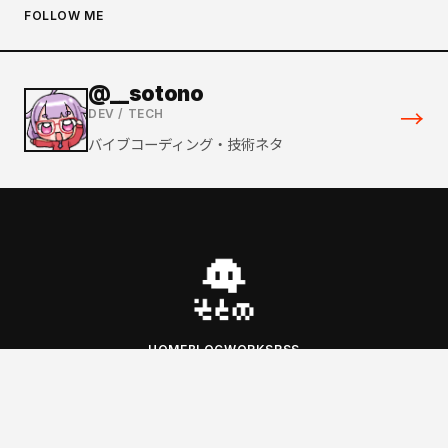
FOLLOW ME
@__sotono
→
DEV / TECH
バイブコーディング・技術ネタ
HOME
BLOG
WORKS
RSS
@_sotono
@__sotono
@_Sotonoc
© 2026 Sotono. All rights reserved.