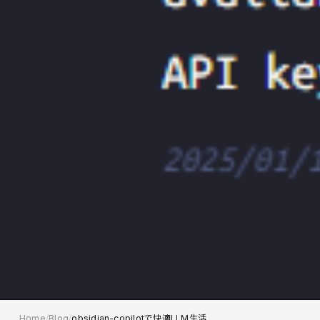
Home
Blog
obsidian-copilotで快適LLM生活