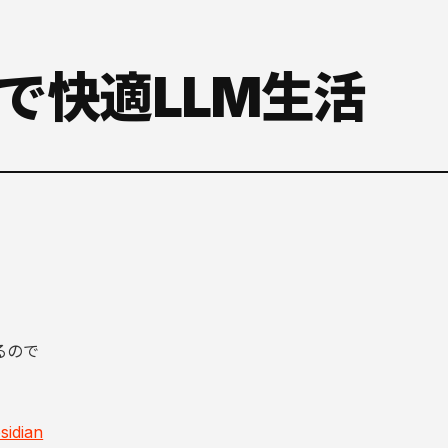
ilotで快適LLM生活
るので
sidian