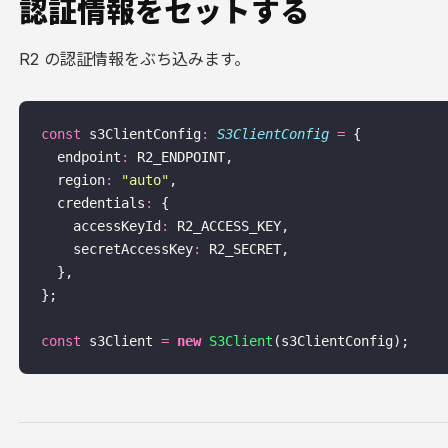
認証情報をセットする
R2 の認証情報をぶち込みます。
const
 s3ClientConfig
:
 S3ClientConfig
 =
 {
  endpoint
:
 R2_ENDPOINT,
  region
:
 "
auto
"
,
  credentials
:
 {
    accessKeyId
:
 R2_ACCESS_KEY,
    secretAccessKey
:
 R2_SECRET,
  },
};
const
 s3Client 
=
 new
 S3Client
(s3ClientConfig);