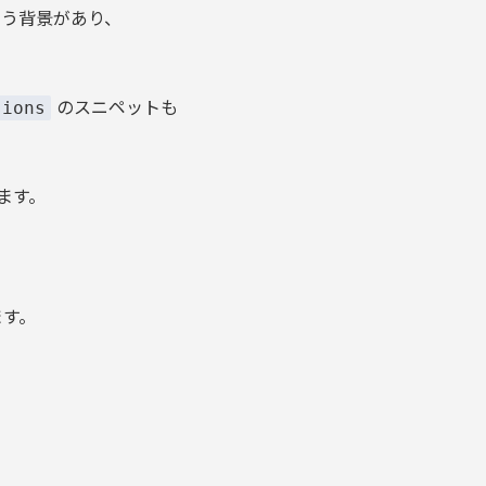
いう背景があり、
。
のスニペットも
sions
ます。
ます。