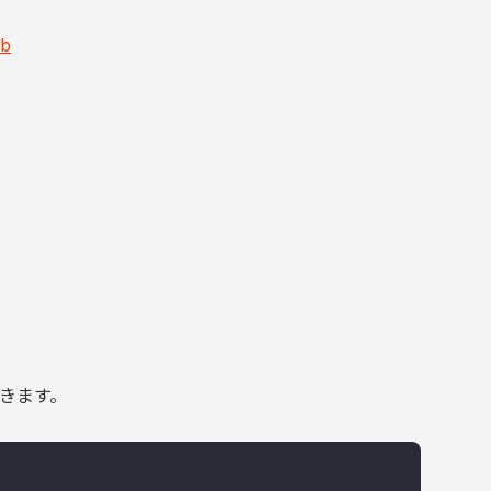
ub
、
きます。