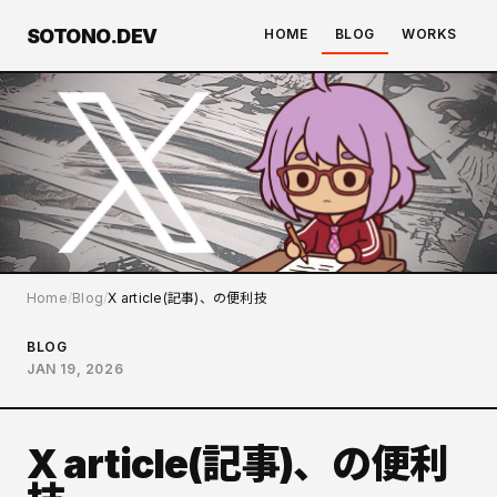
SOTONO.DEV
HOME
BLOG
WORKS
Home
Blog
X article(記事)、の便利技
BLOG
JAN 19, 2026
X article(記事)、の便利