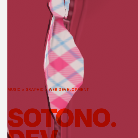
MUSIC × GRAPHIC × WEB DEVELOPMENT
SOTONO.